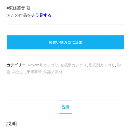
■東條茜音 著
≫この作品を
チラ見する
『SYNCHRO』
～
お買い物カゴに追加
「運」
の
流
カテゴリー:
AxSym別カテゴリ
,
名義別カテゴリ
,
形式別カテゴリ
,
御
れ
靈 -みたま-
,
東條茜音
,
理論／教材
へ
と
導
く、”核”と
な
説明
る
手
説明
引