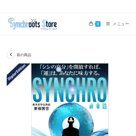
コ
ン
テ
メニュー
0
ン
ツ
へ
ス
前の商品
キ
ッ
プ