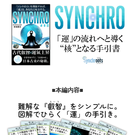
書
～
【Digital
Edition】
個
■本編内容■