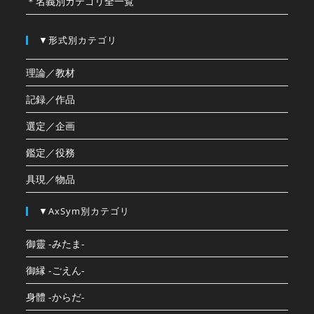
＊名義別カテゴリ全一覧
▼形式別カテゴリ
理論／教材
記録／作品
選定／企画
鑑定／役務
具現／物品
▼AxSym別カテゴリ
御靈 -みたま-
御縁 -ごえん-
身體 -からだ-